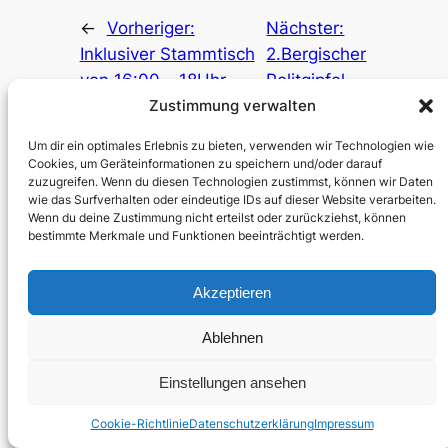
←
Vorheriger:
Nächster:
Inklusiver Stammtisch
2.Bergischer
von 16:00 – 18Uhr
Politgipfel
17.04.2025
→
Zustimmung verwalten
Um dir ein optimales Erlebnis zu bieten, verwenden wir Technologien wie
Cookies, um Geräteinformationen zu speichern und/oder darauf
zuzugreifen. Wenn du diesen Technologien zustimmst, können wir Daten
wie das Surfverhalten oder eindeutige IDs auf dieser Website verarbeiten.
Wenn du deine Zustimmung nicht erteilst oder zurückziehst, können
bestimmte Merkmale und Funktionen beeinträchtigt werden.
Selbstverständlich Politisch
Akzeptieren
Menü
Menü
Weiteres
Start
Wegweiser
Datenschutz
Ablehnen
Über
Kontakt
Impressum
Projekte
Community
Einstellungen ansehen
Cookie-Richtlinie
Datenschutzerklärung
Impressum