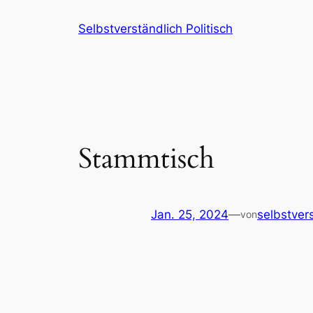
Zum
Selbstverständlich Politisch
Inhalt
springen
Stammtisch
Jan. 25, 2024
—
selbstver
von