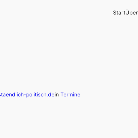
Start
Über
staendlich-politisch.de
in
Termine